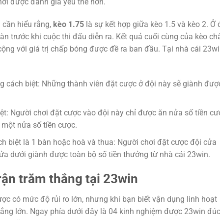
hơi được đánh giá yếu thế hơn.
i cần hiểu rằng,
kèo 1.75
là sự kết hợp giữa kèo 1.5 và kèo 2. Ở
àn trước khi cuộc thi đấu diễn ra. Kết quả cuối cùng của kèo ch
cộng với giá trị chấp bóng được đề ra ban đầu. Tại nhà cái 23wi
g cách biệt: Những thành viên đặt cược ở đội này sẽ giành đượ
iệt: Người chơi đặt cược vào đội này chỉ được ăn nửa số tiền cư
i một nửa số tiền cược.
ch biệt là 1 bàn hoặc hoà và thua: Người chơi đặt cược đội cửa
cửa dưới giành được toàn bộ số tiền thưởng từ nhà cái 23win.
rận trăm thắng tại 23win
ược có mức độ rủi ro lớn, nhưng khi bạn biết vận dụng linh hoạt
thắng lớn. Ngay phía dưới đây là 04 kinh nghiệm được 23win đú