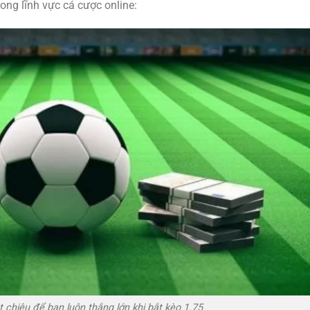
rong lĩnh vực cá cược online:
 chiêu để bạn luôn thắng lớn khi bắt kèo 1.75