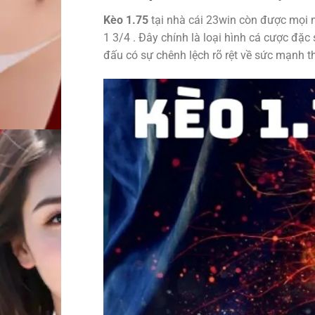
Kèo 1.75
tại nhà cái 23win còn được mọi ng
1 3/4 . Đây chính là loại hình cá cược đặc 
đấu có sự chênh lệch rõ rệt về sức mạnh thi