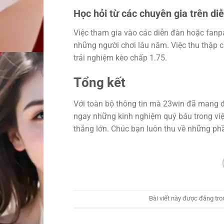
Học hỏi từ các chuyên gia trên di
Việc tham gia vào các diễn đàn hoặc fanp
những người chơi lâu năm. Việc thu thập c
trải nghiệm kèo chấp 1.75.
Tổng kết
Với toàn bộ thông tin mà 23win đã mang 
ngay những kinh nghiệm quý báu trong việc
thắng lớn. Chúc bạn luôn thu về những phầ
Bài viết này được đăng tr