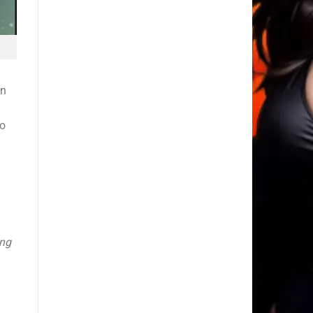
ên
èo
óng