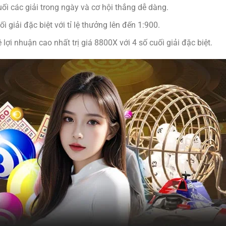
uối các giải trong ngày và cơ hội thắng dễ dàng.
 giải đặc biệt với tỉ lệ thưởng lên đến 1:900.
ệ lợi nhuận cao nhất trị giá 8800X với 4 số cuối giải đặc biệt.