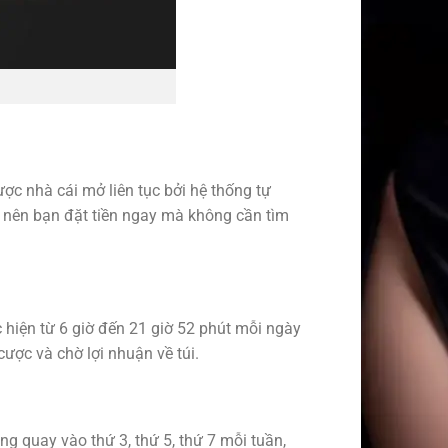
ợc nhà cái mở liên tục bởi hệ thống tự
 nên bạn đặt tiền ngay mà không cần tìm
hiện từ 6 giờ đến 21 giờ 52 phút mỗi ngày
cược và chờ lợi nhuận về túi.
ng quay vào thứ 3, thứ 5, thứ 7 mỗi tuần,