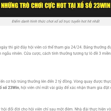
Điểm danh hình thức chơi xổ số trực tuyến hot hit nhất
ngày thì giờ đây hội viên có thể tham gia 24/24. Bảng thưởng đư
 ngẫu nhiên. Cửa cược, cách tính thưởng tương tự lô đề 3 miền
ến cơ hội trúng thưởng lên đến 2 tỷ đồng. Vòng quay được thực 
ổ số 23Win
, hội viên chỉ mất vài giây để xác nhận tham gia đặt 
 hội đổi đời cho hội viên chỉ sau một đêm. Nhà đài thực hiện vò