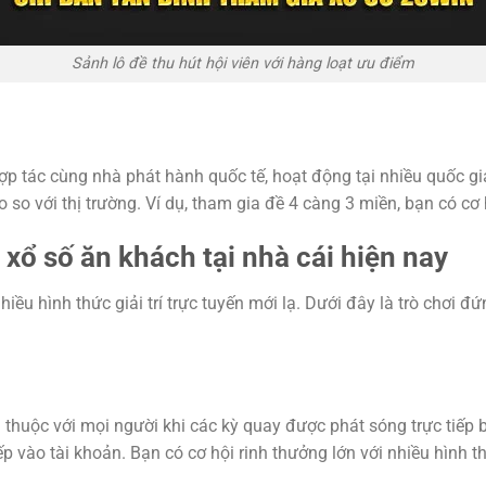
Sảnh lô đề thu hút hội viên với hàng loạt ưu điểm
 tác cùng nhà phát hành quốc tế, hoạt động tại nhiều quốc gia. C
so với thị trường. Ví dụ, tham gia đề 4 càng 3 miền, bạn có cơ 
xổ số ăn khách tại nhà cái hiện nay
iều hình thức giải trí trực tuyến mới lạ. Dưới đây là trò chơi đ
 thuộc với mọi người khi các kỳ quay được phát sóng trực tiếp 
p vào tài khoản. Bạn có cơ hội rinh thưởng lớn với nhiều hình t