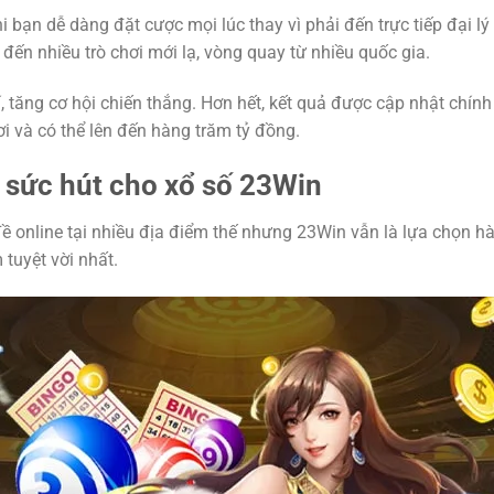
 bạn dễ dàng đặt cược mọi lúc thay vì phải đến trực tiếp đại l
ến nhiều trò chơi mới lạ, vòng quay từ nhiều quốc gia.
trí, tăng cơ hội chiến thắng. Hơn hết, kết quả được cập nhật ch
i và có thể lên đến hàng trăm tỷ đồng.
 sức hút cho xổ số 23Win
đề online tại nhiều địa điểm thế nhưng 23Win vẫn là lựa chọn h
 tuyệt vời nhất.