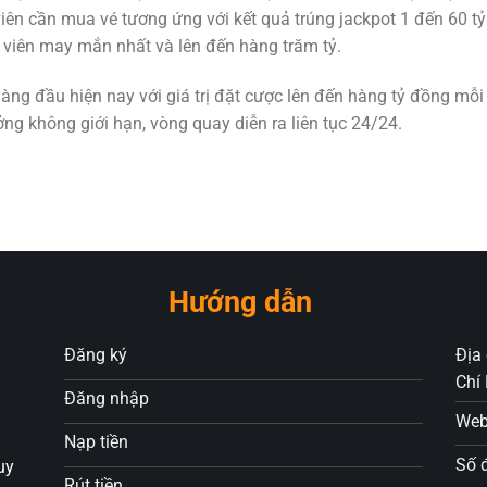
viên cần mua vé tương ứng với kết quả trúng jackpot 1 đến 60 t
 viên may mắn nhất và lên đến hàng trăm tỷ.
hàng đầu hiện nay với giá trị đặt cược lên đến hàng tỷ đồng mỗ
ởng không giới hạn, vòng quay diễn ra liên tục 24/24.
Hướng dẫn
Đăng ký
Địa
Chí
Đăng nhập
Web
Nạp tiền
Số 
uy
Rút tiền