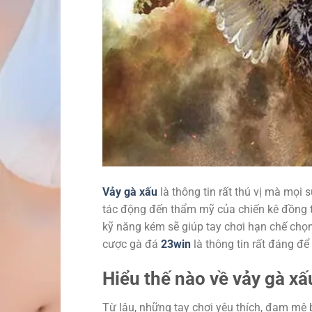
Vảy gà xấu
là thông tin rất thú vị mà mọi
tác động đến thẩm mỹ của chiến kê đồng th
kỹ năng kém sẽ giúp tay chơi hạn chế chọn
cược gà đá
23win
là thông tin rất đáng đ
Hiểu thế nào về vảy gà xấ
Từ lâu, những tay chơi yêu thích, đam mê