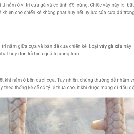
i nằm ở vị trí cựa gà và có tính đối xứng. Chiếc vảy này lợi bất
 khiến cho chiến kê không phát huy hết uy lực của cựa đá tron
 vị trí nằm giữa cựa và bàn đế của chiến kê. Loại
vảy gà xấu
này
át huy đòn lối hiệu quả tri xung trận.
biết khi nằm ở bên dưới cựa. Tuy nhiên, chúng thường dễ nhầm v
theo thống kê sẽ có tỷ lệ thua cao, ít khi được mang đi đấu độ