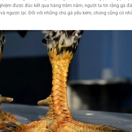
nghiệm được đúc kết qua hàng trăm năm, người ta tin rằng gà đá
và ngược lại. Đối với những chú gà yếu kém, chúng cũng có n