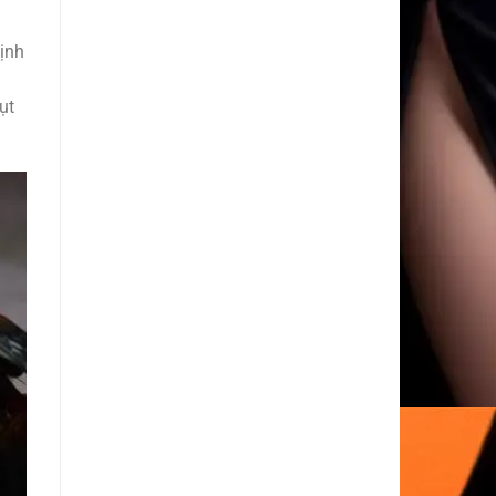
ịnh
ụt