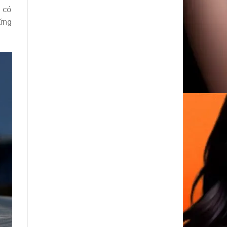
 có
hững