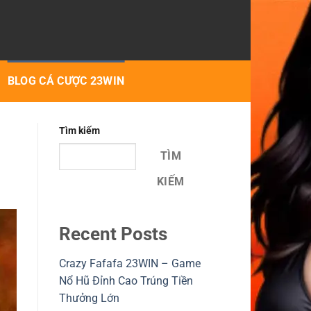
BLOG CÁ CƯỢC 23WIN
Tìm kiếm
TÌM
KIẾM
Recent Posts
Crazy Fafafa 23WIN – Game
Nổ Hũ Đỉnh Cao Trúng Tiền
Thưởng Lớn