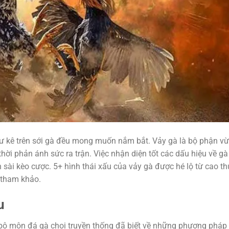
 sư kê trên sới gà đều mong muốn nắm bắt. Vảy gà là bộ phận v
ời phản ánh sức ra trận. Việc nhận diện tốt các dấu hiệu về gà
 sài kèo cược. 5+ hình thái xấu của vảy gà được hé lộ từ cao th
ể tham khảo.
u
 bộ môn đá gà chọi truyền thống đã biết về những phương pháp