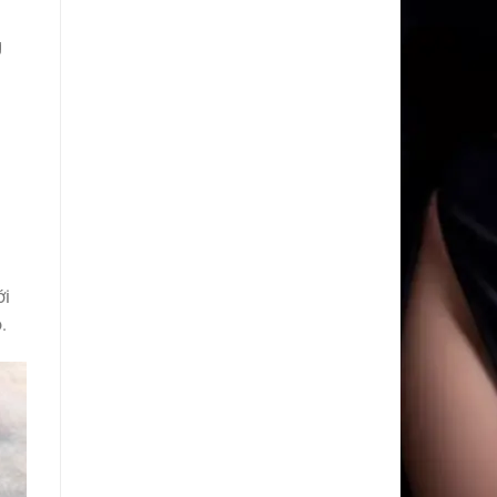
g
ới
.