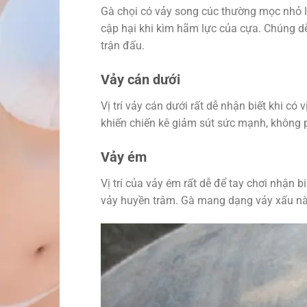
Gà chọi có vảy song cúc thường mọc nhỏ li t
cập hại khi kìm hãm lực của cựa. Chúng dễ
trận đấu.
Vảy cán dưới
Vị trí vảy cán dưới rất dễ nhận biết khi có
khiến chiến kê giảm sút sức mạnh, không ph
Vảy ém
Vị trí của vảy ém rất dễ để tay chơi nhận 
vảy huyền trâm. Gà mang dạng vảy xấu này 