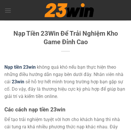
Bỏ
qua
nội
dung
Nạp Tiền 23Win Để Trải Nghiệm Kho
Game Đỉnh Cao
Nạp tiền 23win
không quá khó nếu bạn thực hiện theo
những điều hướng dẫn ngay bên dưới đây. Nhân viên nhà
cái
23win
sẽ hỗ trợ hết mình trong trường hợp bạn gặp sự
cố. Do vậy, đây là thương hiệu cực kỳ phù hợp để giúp bạn
giải trí và kiếm tiền online.
Các cách nạp tiền 23win
Để tạo trải nghiệm tuyệt vời hơn cho khách hàng thì nhà
cái tung ra khá nhiều phương thức nạp khác nhau. Đây