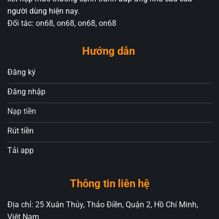
người dùng hiện nay.
Đối tác:
on68
,
on68
,
on68
,
on68
Hướng dẫn
Đăng ký
Đăng nhập
Nạp tiền
Rút tiền
Tải app
Thông tin liên hệ
Địa chỉ: 25 Xuân Thủy, Thảo Điền, Quận 2, Hồ Chí Minh,
Việt Nam