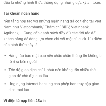
đều là những hình thức thông dụng nhưng cực kỳ an toàn.
Tài khoản ngân hàng
Nền tảng hợp tác với những ngân hàng đã có tiếng tại Việt
Nam như Vietcombank/ Thậm chí BIDV, Vietinbank,
Agribank,…. Cung cấp danh sách đầy đủ các đối tác để
khách hàng dễ dàng lựa chọn chỉ với một cú click. Ưu điểm
của hình thức này là:
Hàng rào bảo mật cao nên chắc chắn thông tin không bị
rò rỉ ra bên ngoài.
Tốc độ giao dịch chỉ 1 phút nên không tốn nhiều thời
gian để chờ đợi quá lâu.
Ứng dụng internet banking cho phép bạn truy cập giao
dịch mọi lúc.
Ví điện tử nạp tiền 23win